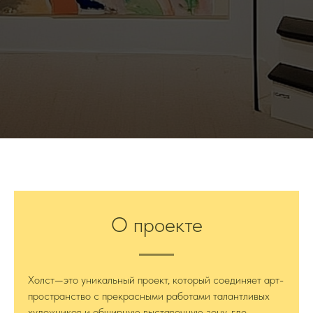
О проекте
Холст—это уникальный проект, который соединяет арт-
пространство с прекрасными работами талантливых
художников и обширную выставочную зону, где