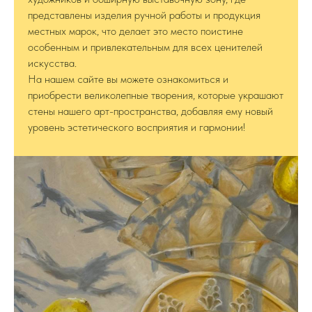
представлены изделия ручной работы и продукция
местных марок, что делает это место поистине
особенным и привлекательным для всех ценителей
искусства.
На нашем сайте вы можете ознакомиться и
приобрести великолепные творения, которые украшают
стены нашего арт-пространства, добавляя ему новый
уровень эстетического восприятия и гармонии!