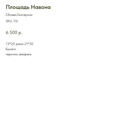
Площадь Навона
Сбоева Екатерина
SKU:
116
6 500
р.
13*20, рама 21*30
бумага
чернила, акварель