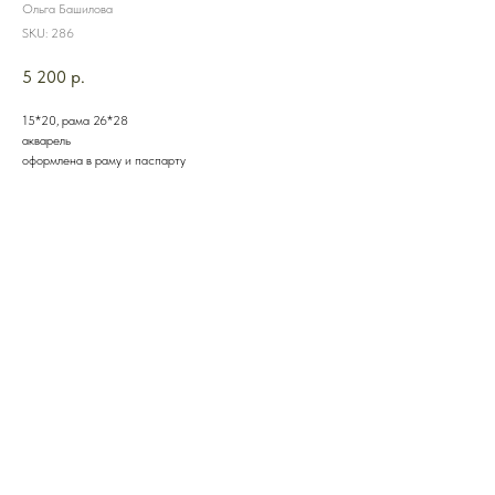
Ольга Башилова
SKU:
286
5 200
р.
15*20, рама 26*28
акварель
оформлена в раму и паспарту