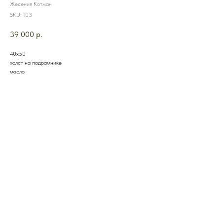
Жесения Котман
SKU:
103
39 000
р.
40х50
холст на подрамнике
масло