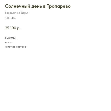
Солнечный день в Тропарево
Верещагина Дарья
SKU:
416
35 100
р.
50х70см
масло
холст на картоне