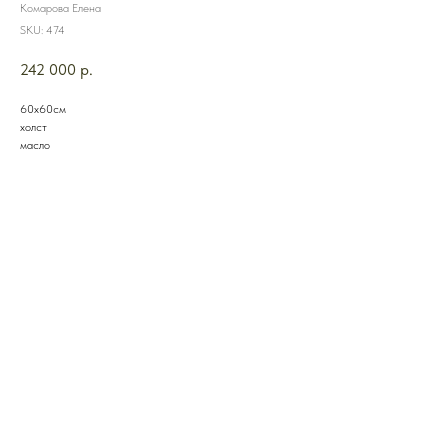
Комарова Елена
SKU:
474
242 000
р.
60х60см
холст
масло