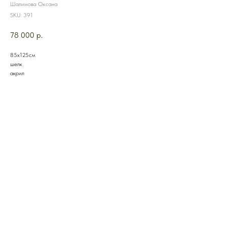
Шалимова Оксана
SKU:
391
78 000
р.
85х125см
шелк
акрил