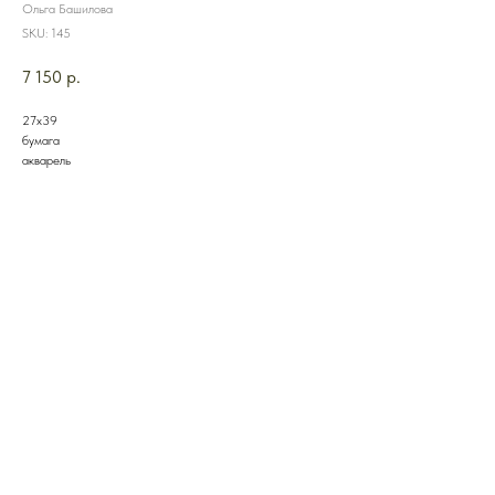
Ольга Башилова
SKU:
145
7 150
р.
27х39
бумага
акварель