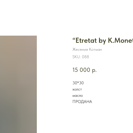
“Etretat by K.Mone
Жесения Котман
SKU:
088
15 000
р.
30*30
холст
масло
ПРОДАНА