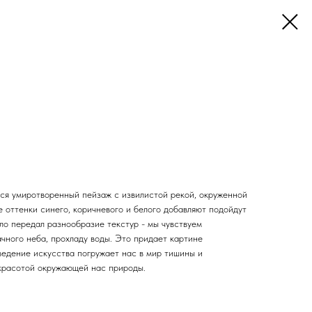
ся умиротворенный пейзаж с извилистой рекой, окруженной
 оттенки синего, коричневого и белого добавляют подойдут
ло передал разнообразие текстур - мы чувствуем
ачного неба, прохладу воды. Это придает картине
ведение искусства погружает нас в мир тишины и
 красотой окружающей нас природы.