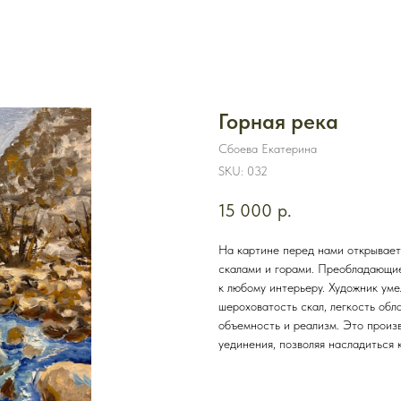
Горная река
Сбоева Екатерина
SKU:
032
15 000
р.
На картине перед нами открывает
скалами и горами. Преобладающие
к любому интерьеру. Художник уме
шероховатость скал, легкость обл
объемность и реализм. Это произ
уединения, позволяя насладиться