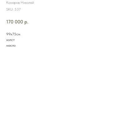
Комаров Николай
SKU:
537
170 000
р.
99х75см
холст
масло