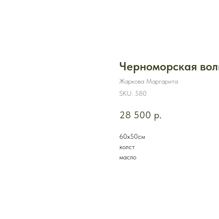
Черноморская вол
Жаркова Маргарита
SKU:
580
28 500
р.
60х50см
холст
масло