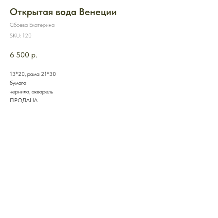
Открытая вода Венеции
Сбоева Екатерина
SKU:
120
6 500
р.
13*20, рама 21*30
бумага
чернила, акварель
ПРОДАНА