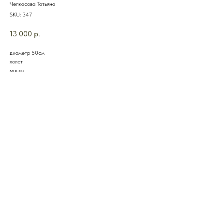
Чепкасова Татьяна
SKU:
347
13 000
р.
диаметр 50см
холст
масло