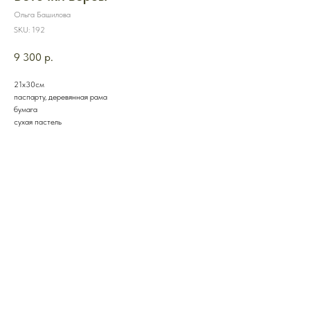
Ольга Башилова
SKU:
192
9 300
р.
21х30см
паспарту, деревянная рама
бумага
сухая пастель