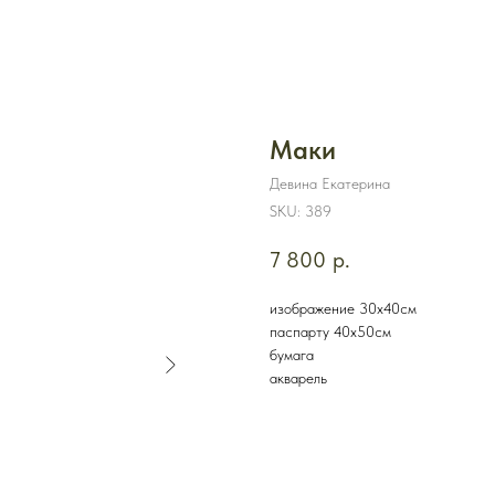
Маки
Девина Екатерина
SKU:
389
7 800
р.
изображение 30х40см
паспарту 40х50см
бумага
акварель