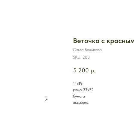
Веточка с красны
Ольга Башилова
SKU:
288
5 200
р.
14х19
рама 27х32
бумага
акварель